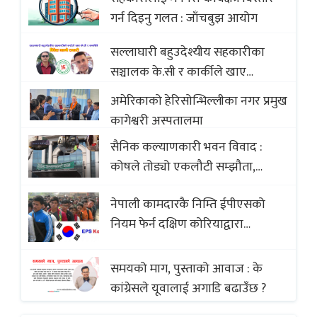
with Global Comparison to
गर्न दिइनु गलत : जाँचबुझ आयोग
Baklava
सल्लाघारी बहुउदेश्यीय सहकारीका
सञ्चालक के.सी र कार्कीले खाए
सदस्यको करोडौं बचत
अमेरिकाको हेरिसोन्भिल्लीका नगर प्रमुख
कागेश्वरी अस्पतालमा
सैनिक कल्याणकारी भवन विवाद :
कोषले तोड्यो एकलौटी सम्झौता,
व्यवसायी र निर्माण कम्पनी बिखलबन्दमा
नेपाली कामदारकै निम्ति ईपीएसको
(भिडियो)
नियम फेर्न दक्षिण कोरियाद्वारा
अस्वीकार
समयको माग, पुस्ताको आवाज : के
कांग्रेसले यूवालाई अगाडि बढाउँछ ?