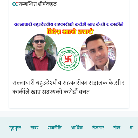
सम्बन्धित शीर्षकहरु
सल्लाघारी बहुउदेश्यीय सहकारीका सञ्चालक के.सी र
गलत
ब्
कार्कीले खाए सदस्यको करोडौं बचत
गृहपृष्‍ठ
खबर
राजनीति
आर्थिक
रोजगार
खेल
मनोर