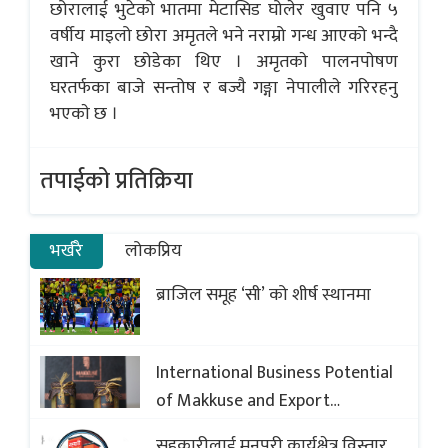
छोरालाई भुटेको भातमा मेटासिड घोलेर खुवाए पनि ५
वर्षीय माइलो छोरा अमृतले भने नराम्रो गन्ध आएको भन्दै
खाने कुरा छोडेका थिए । अमृतकाे पालनपाेषण
घरतर्फका बाजे सन्तोष र बज्यै गङ्गा नेपालीले गरिरहनु
भएकाे छ ।
तपाईको प्रतिक्रिया
भर्खरै
लोकप्रिय
ब्राजिल समूह ‘सी’ को शीर्ष स्थानमा
International Business Potential
of Makkuse and Export
Opportunities of Nepali Sweets
सहकारीलाई मनपरी कार्यक्षेत्र विस्तार