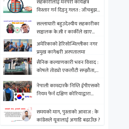
सहकारीलाई मनपरी कार्यक्षेत्र
Nepali Sweets with Global
विस्तार गर्न दिइनु गलत : जाँचबुझ
Comparison to Baklava
आयोग
सल्लाघारी बहुउदेश्यीय सहकारीका
सञ्चालक के.सी र कार्कीले खाए
सदस्यको करोडौं बचत
अमेरिकाको हेरिसोन्भिल्लीका नगर
प्रमुख कागेश्वरी अस्पतालमा
सैनिक कल्याणकारी भवन विवाद :
कोषले तोड्यो एकलौटी सम्झौता,
व्यवसायी र निर्माण कम्पनी
नेपाली कामदारकै निम्ति ईपीएसको
बिखलबन्दमा (भिडियो)
नियम फेर्न दक्षिण कोरियाद्वारा
अस्वीकार
समयको माग, पुस्ताको आवाज : के
कांग्रेसले यूवालाई अगाडि बढाउँछ ?