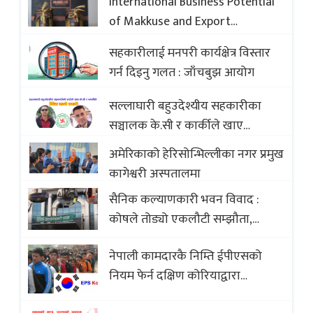
International Business Potential
of Makkuse and Export
Opportunities of Nepali Sweets
सहकारीलाई मनपरी कार्यक्षेत्र विस्तार
with Global Comparison to
गर्न दिइनु गलत : जाँचबुझ आयोग
Baklava
सल्लाघारी बहुउदेश्यीय सहकारीका
सञ्चालक के.सी र कार्कीले खाए
सदस्यको करोडौं बचत
अमेरिकाको हेरिसोन्भिल्लीका नगर प्रमुख
कागेश्वरी अस्पतालमा
सैनिक कल्याणकारी भवन विवाद :
कोषले तोड्यो एकलौटी सम्झौता,
व्यवसायी र निर्माण कम्पनी बिखलबन्दमा
नेपाली कामदारकै निम्ति ईपीएसको
(भिडियो)
नियम फेर्न दक्षिण कोरियाद्वारा
अस्वीकार