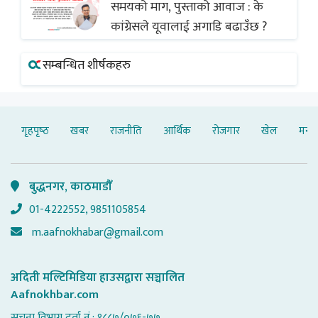
समयको माग, पुस्ताको आवाज : के
कांग्रेसले यूवालाई अगाडि बढाउँछ ?
सम्बन्धित शीर्षकहरु
गृहपृष्‍ठ
खबर
राजनीति
आर्थिक
रोजगार
खेल
मनोर
बुद्धनगर, काठमाडौँ
01-4222552, 9851105854
m.aafnokhabar@gmail.com
अदिती मल्टिमिडिया हाउसद्वारा सञ्चालित
Aafnokhbar.com
सूचना विभाग दर्ता नं.: १८८७/०७६-७७