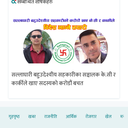
सम्बन्धित शीर्षकहरु
सल्लाघारी बहुउदेश्यीय सहकारीका सञ्चालक के.सी र
गलत
ब्
कार्कीले खाए सदस्यको करोडौं बचत
गृहपृष्‍ठ
खबर
राजनीति
आर्थिक
रोजगार
खेल
मनोर