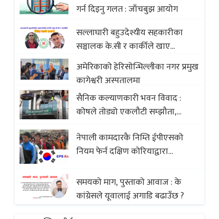
with Global Comparison to
गर्न दिइनु गलत : जाँचबुझ आयोग
Baklava
सल्लाघारी बहुउदेश्यीय सहकारीका
सञ्चालक के.सी र कार्कीले खाए
सदस्यको करोडौं बचत
अमेरिकाको हेरिसोन्भिल्लीका नगर प्रमुख
कागेश्वरी अस्पतालमा
सैनिक कल्याणकारी भवन विवाद :
कोषले तोड्यो एकलौटी सम्झौता,
व्यवसायी र निर्माण कम्पनी बिखलबन्दमा
नेपाली कामदारकै निम्ति ईपीएसको
(भिडियो)
नियम फेर्न दक्षिण कोरियाद्वारा
अस्वीकार
समयको माग, पुस्ताको आवाज : के
कांग्रेसले यूवालाई अगाडि बढाउँछ ?