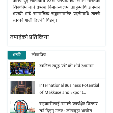
करिब दुई साताअघि एउटा कार्यक्रमका लागि भारतको
सिक्कीम जाने क्रममा विमानस्थलमा आफूमाथि अपमान
भएको भन्दै सामाजिक सञ्जालमार्फत प्रहरीमाथि तल्लो
स्तरको गाली दिएकी थिइन् ।
तपाईको प्रतिक्रिया
भर्खरै
लोकप्रिय
ब्राजिल समूह ‘सी’ को शीर्ष स्थानमा
International Business Potential
of Makkuse and Export
Opportunities of Nepali Sweets
सहकारीलाई मनपरी कार्यक्षेत्र विस्तार
with Global Comparison to
गर्न दिइनु गलत : जाँचबुझ आयोग