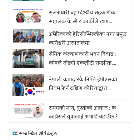
Baklava
सल्लाघारी बहुउदेश्यीय सहकारीका
सञ्चालक के.सी र कार्कीले खाए
सदस्यको करोडौं बचत
अमेरिकाको हेरिसोन्भिल्लीका नगर प्रमुख
कागेश्वरी अस्पतालमा
सैनिक कल्याणकारी भवन विवाद :
कोषले तोड्यो एकलौटी सम्झौता,
व्यवसायी र निर्माण कम्पनी बिखलबन्दमा
नेपाली कामदारकै निम्ति ईपीएसको
(भिडियो)
नियम फेर्न दक्षिण कोरियाद्वारा
अस्वीकार
समयको माग, पुस्ताको आवाज : के
कांग्रेसले यूवालाई अगाडि बढाउँछ ?
सम्बन्धित शीर्षकहरु