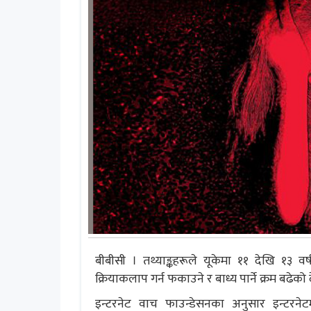
बीबीसी । तथ्याङ्कहरूले यूकेमा ११ देखि १३ व
क्रियाकलाप गर्न फकाउने र बाध्य पार्ने क्रम बढे
इन्टरनेट वाच फाउन्डेसनका अनुसार इन्टरने