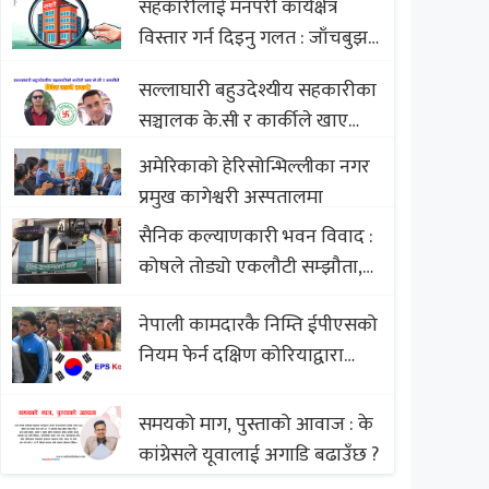
सहकारीलाई मनपरी कार्यक्षेत्र
Nepali Sweets with Global
विस्तार गर्न दिइनु गलत : जाँचबुझ
Comparison to Baklava
आयोग
सल्लाघारी बहुउदेश्यीय सहकारीका
सञ्चालक के.सी र कार्कीले खाए
सदस्यको करोडौं बचत
अमेरिकाको हेरिसोन्भिल्लीका नगर
प्रमुख कागेश्वरी अस्पतालमा
सैनिक कल्याणकारी भवन विवाद :
कोषले तोड्यो एकलौटी सम्झौता,
व्यवसायी र निर्माण कम्पनी
नेपाली कामदारकै निम्ति ईपीएसको
बिखलबन्दमा (भिडियो)
नियम फेर्न दक्षिण कोरियाद्वारा
अस्वीकार
समयको माग, पुस्ताको आवाज : के
कांग्रेसले यूवालाई अगाडि बढाउँछ ?